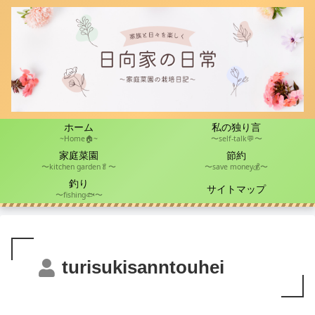
ホーム
私の独り言
~Home🏠~
〜self-talk💬〜
家庭菜園
節約
〜kitchen garden🥬〜
〜save money💰〜
釣り
サイトマップ
〜fishing🐟〜
turisukisanntouhei