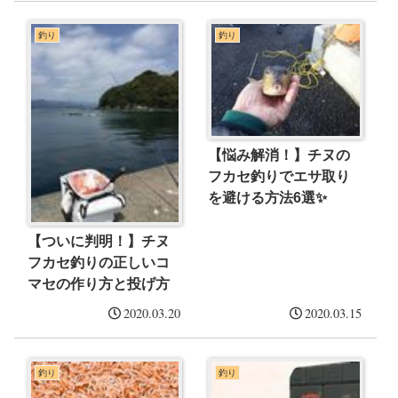
釣り
釣り
【悩み解消！】チヌの
フカセ釣りでエサ取り
を避ける方法6選✨
【ついに判明！】チヌ
フカセ釣りの正しいコ
マセの作り方と投げ方
2020.03.20
2020.03.15
釣り
釣り