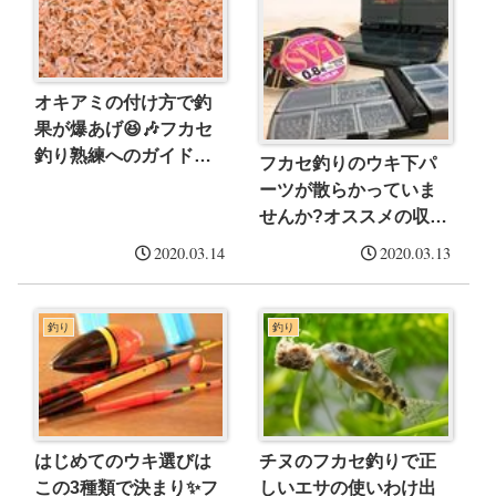
オキアミの付け方で釣
果が爆あげ😆🎶フカセ
釣り熟練へのガイドマ
フカセ釣りのウキ下パ
ップ✨
ーツが散らかっていま
せんか?オススメの収納
ケースを紹介‼️
2020.03.14
2020.03.13
釣り
釣り
はじめてのウキ選びは
チヌのフカセ釣りで正
この3種類で決まり✨フ
しいエサの使いわけ出