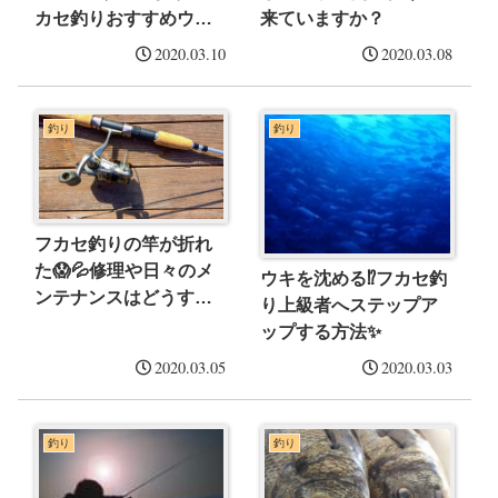
カセ釣りおすすめウキ
来ていますか？
を紹介❗️
2020.03.10
2020.03.08
釣り
釣り
フカセ釣りの竿が折れ
た😱💦修理や日々のメ
ウキを沈める⁉️フカセ釣
ンテナンスはどうすれ
り上級者へステップア
ばいいの？
ップする方法✨
2020.03.05
2020.03.03
釣り
釣り