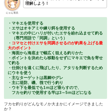
理解しよう！
にゃん等兵
・マキエを使用する
・エサはオキアミや練り餌を使用する
・マキエの中にハリが付いたエサを紛れ込ませて釣る
（専門用語で「同調」という）
・
コマセと付けエサを同調させるのが釣果を上げる最
大のポイント
・海面から海底まで幅広く狙える釣りかた
・ポイントを決めたら移動をせずにマキエで魚を寄せ
て釣る
・仕掛けを遠くに飛ばしたり、アタリを判断するため
にウキを使う
・主なターゲットは黒鯛やグレ
・主に堤防、磯、筏で行う釣り
・ウキ下を最低でも1ｍほど垂らすので、
フカセ釣りで使用する竿は3～5ｍほどになる
フカセ釣りがどんなモノか大まかにイメージできました
か？