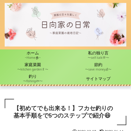
ホーム
私の独り言
~Home🏠~
〜self-talk💬〜
家庭菜園
節約
〜kitchen garden🥬〜
〜save money💰〜
釣り
サイトマップ
〜fishing🐟〜
【初めてでも出来る！】フカセ釣りの
基本手順をで5つのステップで紹介😆