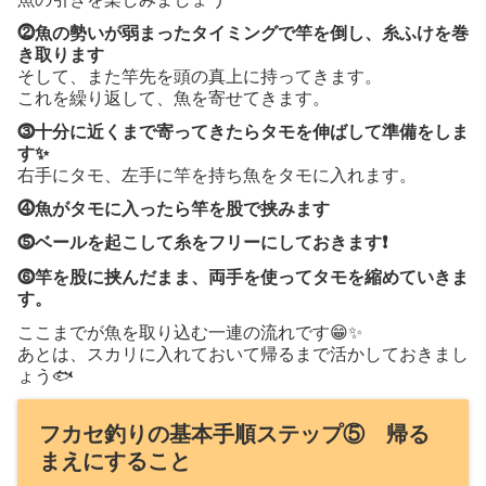
⓶魚の勢いが弱まったタイミングで竿を倒し、糸ふけを巻
き取ります
そして、また竿先を頭の真上に持ってきます。
これを繰り返して、魚を寄せてきます。
⓷十分に近くまで寄ってきたらタモを伸ばして準備をしま
す✨
右手にタモ、左手に竿を持ち魚をタモに入れます。
⓸魚がタモに入ったら竿を股で挟みます
⓹ベールを起こして糸をフリーにしておきます❗️
⓺竿を股に挟んだまま、両手を使ってタモを縮めていきま
す。
ここまでが魚を取り込む一連の流れです😁✨
あとは、スカリに入れておいて帰るまで活かしておきまし
ょう🐟
フカセ釣りの基本手順ステップ⑤ 帰る
まえにすること