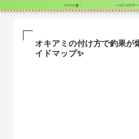
~Home🏠~
〜self-talk💬〜
オキアミの付け方で釣果が爆
イドマップ✨