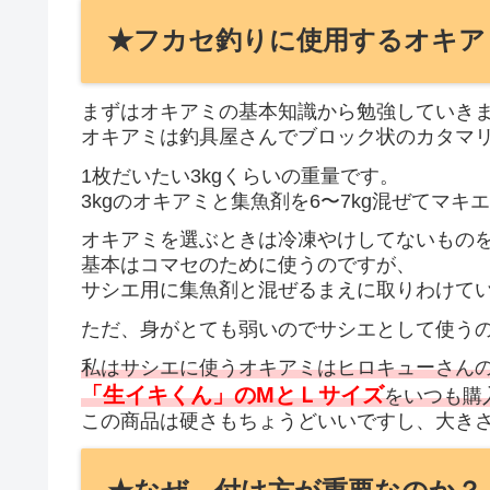
★フカセ釣りに使用するオキア
まずはオキアミの基本知識から勉強していき
オキアミは釣具屋さんでブロック状のカタマ
1枚だいたい3kgくらいの重量です。
3kgのオキアミと集魚剤を6〜7kg混ぜてマキ
オキアミを選ぶときは冷凍やけしてないもの
基本はコマセのために使うのですが、
サシエ用に集魚剤と混ぜるまえに取りわけて
ただ、身がとても弱いのでサシエとして使うの
私はサシエに使うオキアミはヒロキューさん
「生イキくん」のMとＬサイズ
をいつも購
この商品は硬さもちょうどいいですし、大き