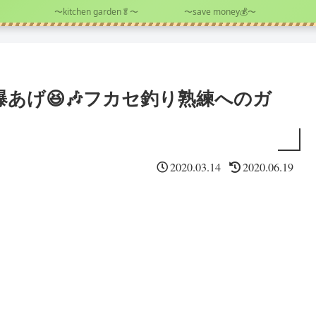
〜kitchen garden🥬〜
〜save money💰〜
あげ😆🎶フカセ釣り熟練へのガ
2020.03.14
2020.06.19