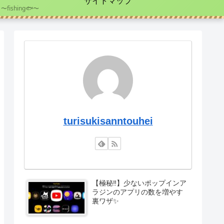
サイトマップ
〜fishing🐟〜
turisukisanntouhei
【極秘‼️】少ないポップインア
ラジンのアプリの数を増やす
裏ワザ✨