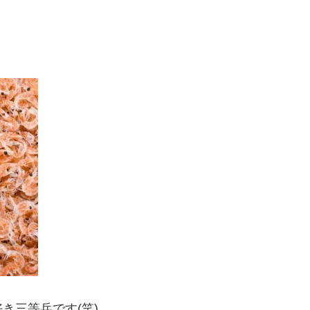
き三等兵です(笑)