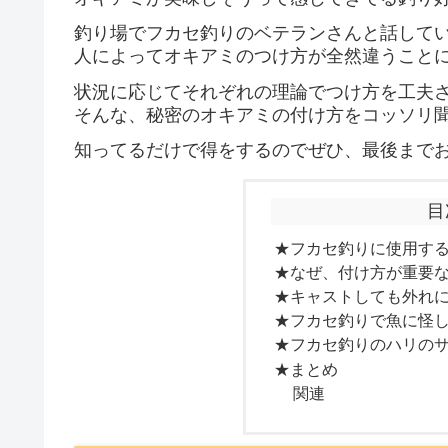
釣り場でフカセ釣りのベテランさんと話して
人によってオキアミのつけ方が全然違うこと
状況に応じてそれぞれの理論でつけ方を工夫
そんな、秘密のオキアミの付け方をコッソリ聞い
知ってるだけで得をするのでぜひ、最後まで
目
★フカセ釣りに使用す
★なぜ、付け方が重要
★キャストしても外れ
★フカセ釣りで魚に怪
★フカセ釣りのハリの
★まとめ
関連