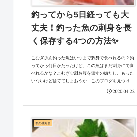
釣ってから5日経っても大
丈夫！釣った魚の刺身を長
く保存する4つの方法✨
こむぎ少尉釣った魚はいつまで刺身で食べれるの？釣
ってから何日かたったけど、この魚はまだ刺身にで食
べれるかな？こむぎ少尉お腹を壊すの嫌だし、もった
いないけど捨ててしまおうか！このブログを見つけて
くださったアナタはこんな風に考えていませんか？
2020.04.22
に...
私の独り言