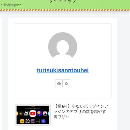
サイトマップ
〜fishing🐟〜
turisukisanntouhei
【極秘‼️】少ないポップインア
ラジンのアプリの数を増やす
裏ワザ✨