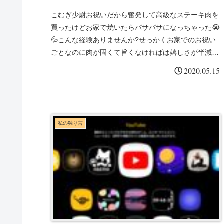
こむぎ少尉お祝いだから奮発して高級なステーキ肉を
買ったけどお家で焼いたらパサパサになっちゃった😭
💦こんな経験ありませんか?せっかくお家でのお祝い
ごとなのに肉が固くて旨くなければは嬉しさが半減し
てしまいますよね?自宅でお店みたいなステーキを
2020.05.15
焼...
私の独り言