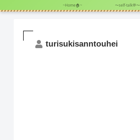
~Home🏠~
〜self-talk💬〜
turisukisanntouhei