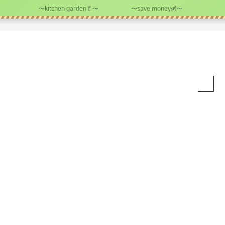
〜kitchen garden🥬〜
〜save money💰〜