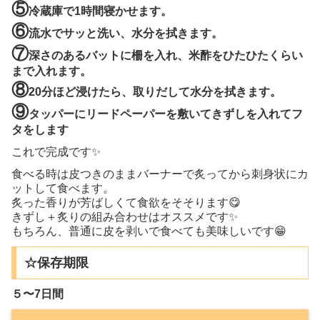
⑤
冷蔵庫で1時間寝かせます。
⑥
流水でサッと洗い、水分を拭きます。
⑦
深さのあるバットに柵を入れ、米酢をひたひたくらい
まで入れます。
⑧
20分ほど浸けたら、取りだして水分を拭きます。
⑨
タッパーにリードペーパーを敷いてきずしを入れてフ
タをします
これで完成です✨
食べる時は皮つきのままバーナーで炙ってから刺身状にカ
ットして食べます。
炙った香りが芳ばしくて食欲をそそります😋
きずし＋炙りの組み合わせはオススメです✨
もちろん、普通に皮を剥いで食べても美味しいです😁
☆保存期限
５〜7日間