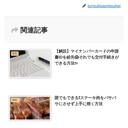
turisukisanntouhei
関連記事
【解説】マイナンバーカードの申請
節約
書IDを紛失😱それでも交付手続きが
できる方法✨
誰でもできる❗️ステーキ肉をパサパ
節約
サにさせず上手に焼く方法