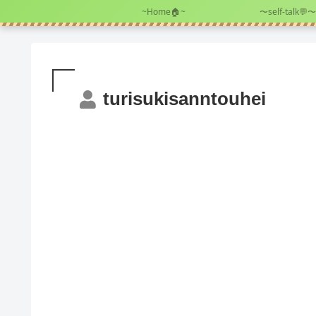
~Home🏠~
〜self-talk💬〜
turisukisanntouhei