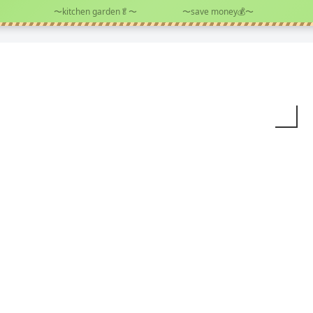
〜kitchen garden🥬〜
〜save money💰〜