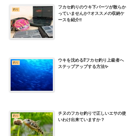
フカセ釣りのウキ下パーツが散らか
釣り
っていませんか?オススメの収納ケ
ースを紹介‼️
ウキを沈める⁉️フカセ釣り上級者へ
釣り
ステップアップする方法✨
チヌのフカセ釣りで正しいエサの使
釣り
いわけ出来ていますか？