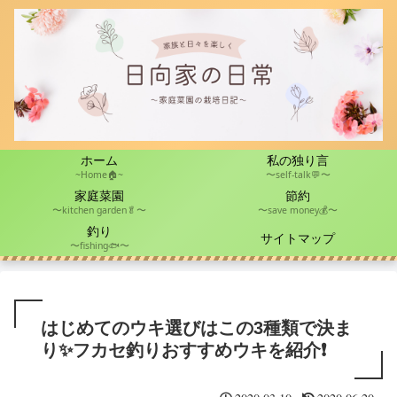
ホーム
私の独り言
~Home🏠~
〜self-talk💬〜
家庭菜園
節約
〜kitchen garden🥬〜
〜save money💰〜
釣り
サイトマップ
〜fishing🐟〜
はじめてのウキ選びはこの3種類で決ま
り✨フカセ釣りおすすめウキを紹介❗️