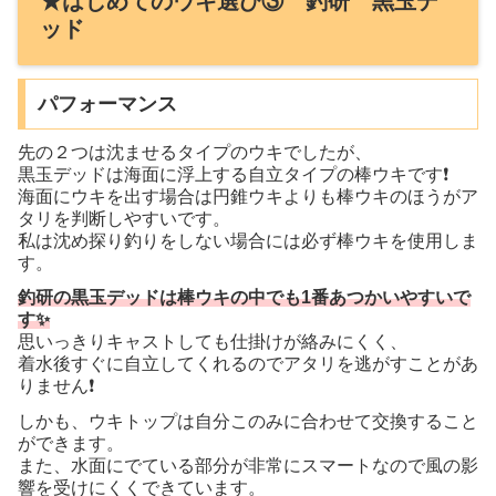
★はじめてのウキ選び③ 釣研 黒玉デ
ッド
パフォーマンス
先の２つは沈ませるタイプのウキでしたが、
黒玉デッドは海面に浮上する自立タイプの棒ウキです❗️
海面にウキを出す場合は円錐ウキよりも棒ウキのほうがア
タリを判断しやすいです。
私は沈め探り釣りをしない場合には必ず棒ウキを使用しま
す。
釣研の黒玉デッドは棒ウキの中でも1番あつかいやすいで
す✨
思いっきりキャストしても仕掛けが絡みにくく、
着水後すぐに自立してくれるのでアタリを逃がすことがあ
りません❗️
しかも、ウキトップは自分このみに合わせて交換すること
ができます。
また、水面にでている部分が非常にスマートなので風の影
響を受けにくくできています。