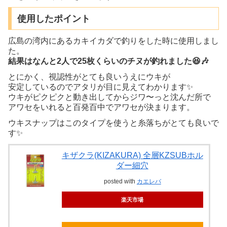
使用したポイント
広島の湾内にあるカキイカダで釣りをした時に使用しまし
た。
結果はなんと2人で25枚くらいのチヌが釣れました😆🎶
とにかく、視認性がとても良いうえにウキが
安定しているのでアタリが目に見えてわかります✨
ウキがピクピクと動き出してからジワ〜っと沈んだ所で
アワセをいれると百発百中でアワセが決まります。
ウキスナップはこのタイプを使うと糸落ちがとても良いで
す✨
キザクラ(KIZAKURA) 全層KZSUBホル
ダー細穴
posted with
カエレバ
楽天市場