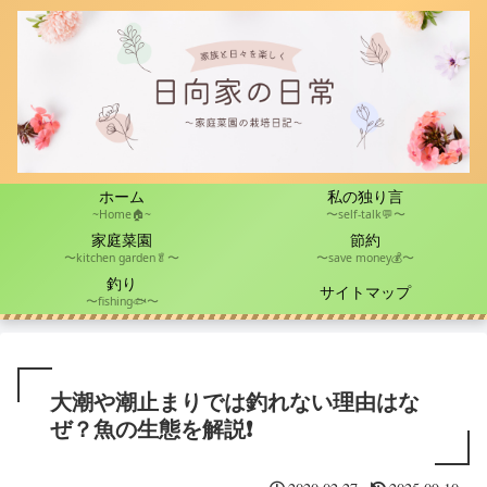
ホーム
私の独り言
~Home🏠~
〜self-talk💬〜
家庭菜園
節約
〜kitchen garden🥬〜
〜save money💰〜
釣り
サイトマップ
〜fishing🐟〜
大潮や潮止まりでは釣れない理由はな
ぜ？魚の生態を解説❗️