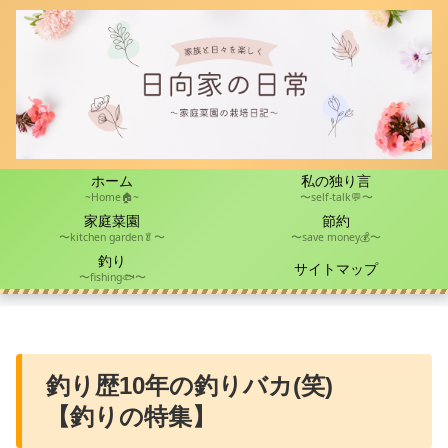
ホーム
私の独り言
~Home🏠~
〜self-talk💬〜
家庭菜園
節約
〜kitchen garden🥬〜
〜save money💰〜
釣り
サイトマップ
〜fishing🐟〜
釣り歴10年の釣りバカ(笑)
【釣りの特集】